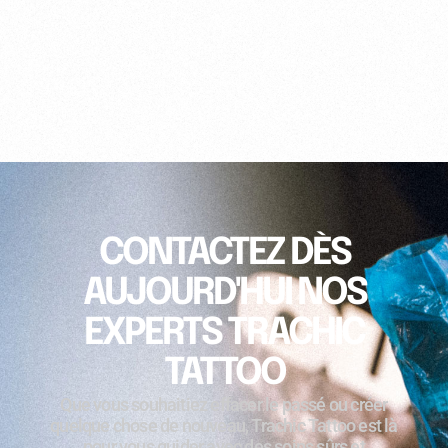
CONTACTEZ DÈS
AUJOURD'HUI NOS
EXPERTS TRACHIC
TATTOO
Que vous souhaitiez effacer le passé ou créer
quelque chose de nouveau, Trachic Tattoo est là
pour vous guider avec des soins sûrs et