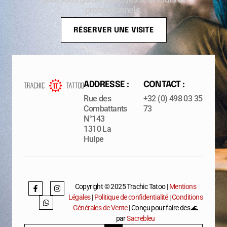
professionnels.
RÉSERVER UNE VISITE
ADDRESSE :
CONTACT :
Rue des
+32 (0) 498 03 35
Combattants
73
N°143
1310 La
Hulpe
Copyright © 2025 Trachic Tatoo |
Mentions
Légales
|
Politique de confidentialité
|
Conditions
Générales de Vente
| Conçu pour faire des 🌊
par
Sacrebleu